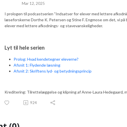
Mar 12, 2025
I prologen til podcastserien ”Indsatser for elever med lettere afkod
læseforskerne Dorthe K. Petersen og Stine F. Engmose om det, vi på
elever med lettere afkodnings- og stavevanskeligheder.
Lyt til hele serien
Prolog: Hvad kendetegner eleverne?
Afsnit 1: Flydende læsning
Afsnit 2: Skriftens lyd- og betydningsprincip
Kreditering: Tilrettelæggelse og klipning af Anne-Laura Hedegaard, 
924
t (0)