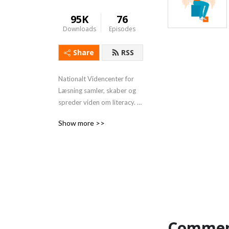
95K
76
Downloads
Episodes
Share
RSS
Nationalt Videncenter for 
Læsning samler, skaber og 
spreder viden om literacy. 
Literacy er menneskets 
Show more >>
kompetence til at afkode, 
forstå og anvende tegn som 
fx bogstaver, tal, 
diagrammer, grafer, tegning 
og billeder. En forudsætning 
for literacy er talesprog og 
pragmatisk forståelse.
Commen