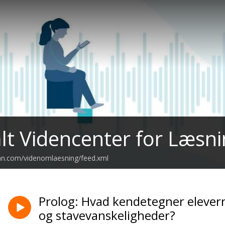
lt Videncenter for Læsn
ean.com/videnomlaesning/feed.xml
Prolog: Hvad kendetegner elever
og stavevanskeligheder?