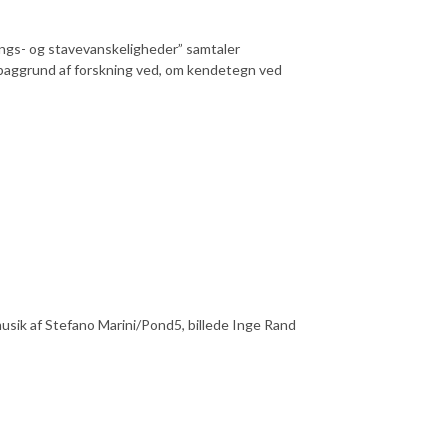
nings- og stavevanskeligheder” samtaler
 baggrund af forskning ved, om kendetegn ved
musik af Stefano Marini/Pond5, billede Inge Rand